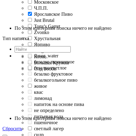
Московское
Ч.П.П.
Ярославское Пиво
Just Brutal
Tony's Garret
По этим критериям поиска ничего не найдено
Zvonko
Тип напитка
Хрустальная
Ярпиво
Dragon
flavor_water
Krone
безалко пшеничное
Большая Кружка
безалко светлое
Олд Бобби
безалко фруктовое
безалкогольное пиво
живое
квас
лимонад
напиток на основе пива
не определено
питьевая вода
По этим критериям поиска ничего не найдено
пшеничное
Сбросить
светлый лагер
сидр