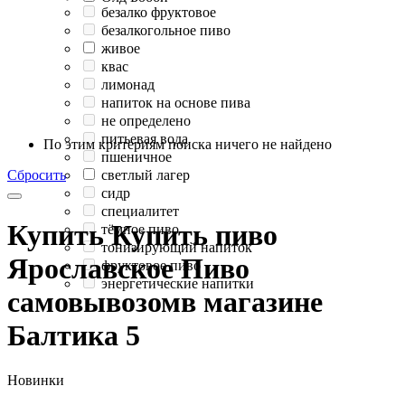
безалко фруктовое
безалкогольное пиво
живое
квас
лимонад
напиток на основе пива
не определено
питьевая вода
По этим критериям поиска ничего не найдено
пшеничное
Сбросить
светлый лагер
сидр
специалитет
Купить
Купить пиво
тёмное пиво
тонизирующий напиток
Ярославское Пиво
фруктовое пиво
энергетические напитки
самовывозом
в магазине
Балтика
5
Новинки