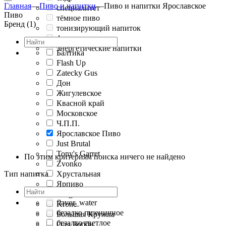
Главная
—
Пиво и напитки
—
Пиво и напитки Ярославское
специалитет
Пиво
тёмное пиво
Бренд (1)
тонизирующий напиток
фруктовое пиво
энергетические напитки
Балтика
Flash Up
Zatecky Gus
Дон
Жигулевское
Квасной край
Московское
Ч.П.П.
Ярославское Пиво
Just Brutal
Tony's Garret
По этим критериям поиска ничего не найдено
Zvonko
Тип напитка
Хрустальная
Ярпиво
Dragon
flavor_water
Krone
безалко пшеничное
Большая Кружка
безалко светлое
Олд Бобби