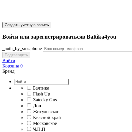
Создать учетную запись
Войти или зарегистрироватьсяв Baltika4you
_auth_by_sms.phone
Подтвердить
Войти
Корзина
0
Бренд
Балтика
Flash Up
Zatecky Gus
Дон
Жигулевское
Квасной край
Московское
Ч.П.П.