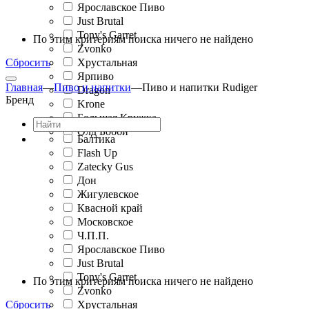
Ярославское Пиво
Just Brutal
Tony's Garret
По этим критериям поиска ничего не найдено
Zvonko
Сбросить
Хрустальная
Ярпиво
Главная
—
Пиво и напитки
—
Пиво и напитки Rudiger
Dragon
Бренд
Krone
Большая Кружка
Олд Бобби
Балтика
Flash Up
Zatecky Gus
Дон
Жигулевское
Квасной край
Московское
Ч.П.П.
Ярославское Пиво
Just Brutal
Tony's Garret
По этим критериям поиска ничего не найдено
Zvonko
Сбросить
Хрустальная