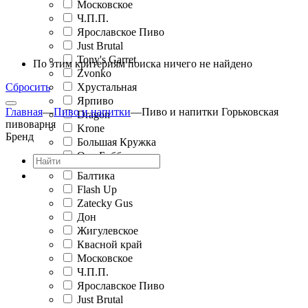
Московское
Ч.П.П.
Ярославское Пиво
Just Brutal
Tony's Garret
По этим критериям поиска ничего не найдено
Zvonko
Сбросить
Хрустальная
Ярпиво
Главная
—
Пиво и напитки
—
Пиво и напитки Горьковская
Dragon
пивоварня
Krone
Бренд
Большая Кружка
Олд Бобби
Балтика
Flash Up
Zatecky Gus
Дон
Жигулевское
Квасной край
Московское
Ч.П.П.
Ярославское Пиво
Just Brutal