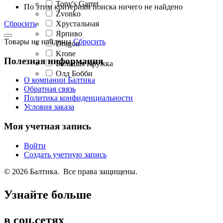
Tony's Garret
По этим критериям поиска ничего не найдено
Zvonko
Сбросить
Хрустальная
Ярпиво
Товары не найдены
Сбросить
Dragon
Krone
Полезная информация
Большая Кружка
Олд Бобби
О компании Балтика
Обратная связь
Политика конфиденциальности
Условия заказа
Моя учетная запись
Войти
Создать учетную запись
© 2026 Балтика. Все права защищены.
Узнайте больше
в соц.сетях