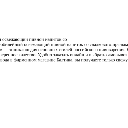
 освежающий пивной напиток со
билейный освежающий пивной напиток со сладковато-пряными н
и» — энциклопедия основных стилей российского пивоварения.
оверенное качество. Удобно заказать онлайн и выбрать самовыво
вода в фирменном магазине Балтика, вы получаете только свеж