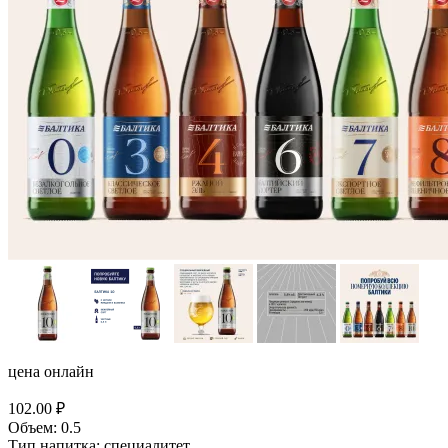
цена онлайн
102.00
₽
Объем:
0.5
Тип напитка:
специалитет